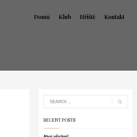
Domů
Klub
Hřiště
Kontakt
RECENT POSTS
.
Ahoj všichni!