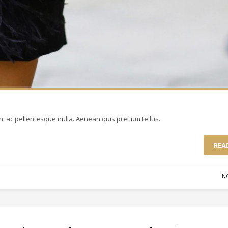
 ac pellentesque nulla. Aenean quis pretium tellus.
REA
N