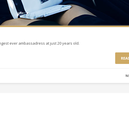
ungest ever ambassadress at just 20 years old.
REA
N