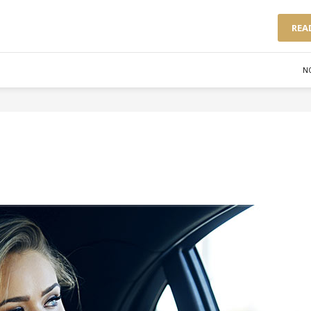
REA
N