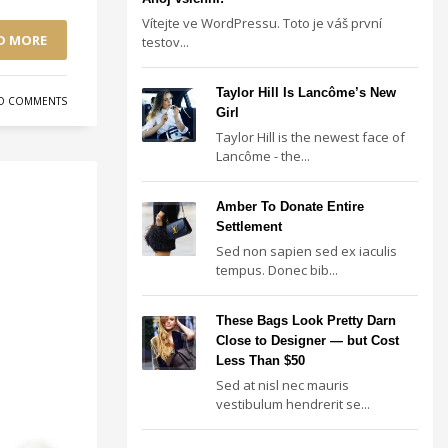
Vítejte ve WordPressu. Toto je váš první
D MORE
testov...
Taylor Hill Is Lancôme’s New
O COMMENTS
Girl
Taylor Hill is the newest face of
Lancôme - the...
Amber To Donate Entire
Settlement
Sed non sapien sed ex iaculis
tempus. Donec bib...
These Bags Look Pretty Darn
Close to Designer — but Cost
Less Than $50
Sed at nisl nec mauris
vestibulum hendrerit se...