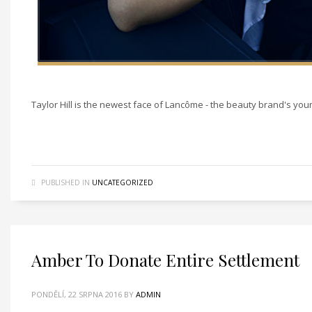
Taylor Hill is the newest face of Lancôme - the beauty brand's yo
PUBLISHED IN
UNCATEGORIZED
Amber To Donate Entire Settlement
PONDĚLÍ, 22 SRPNA 2016
BY
ADMIN